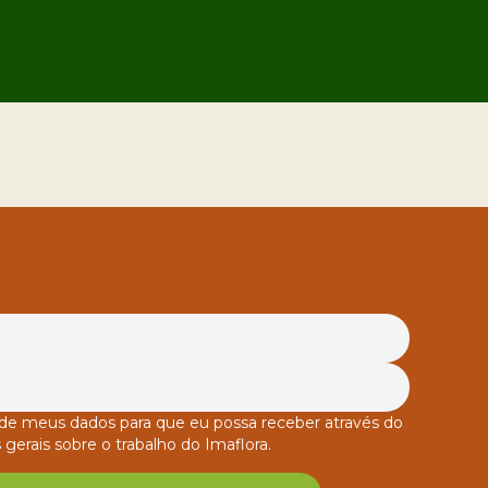
o de meus dados para que eu possa receber através do
 gerais sobre o trabalho do Imaflora.