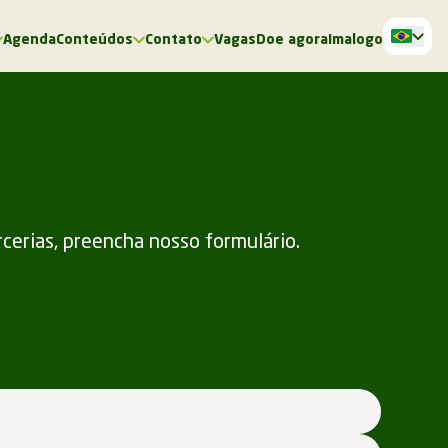
Agenda
Conteúdos
Contato
Vagas
Doe agora
Imalogo
rcerias, preencha nosso formulário.