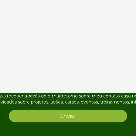
ssa receber através do e-mail retorno sobre meu contato caso ne
ovidades sobre projetos, ações, cursos, eventos, treinamentos,
Enviar