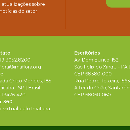
 atualizações sobre
notícias do setor.
tato
Escritórios
 19 3052.8200
Av. Dom Eurico, 152
flora@imaflora.org
São Félix do Xingu - PA |
de
CEP 68380-000
rada Chico Mendes, 185
Rua Pedro Teixeira, 1563
cicaba - SP | Brasil
Alter do Chão, Santarém 
 13426-420
CEP 68060-060
r 360
 virtual pelo Imaflora