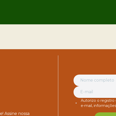
Autorizo o registr
e-mail, informações
! Assine nossa