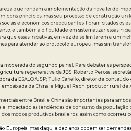
e clareza que rondam a implementação da nova lei de im
i tem bons princípios, mas seu processo de construção unil
os sociais e econômicos preocupantes. Foram citados os 
to, e também a dificuldade em sistematizar essas iniciat
ra que essas iniciativas, em vez de se limitarem a um
enas para atender ao protocolo europeu, mas sim transf
 foi a moderada do segundo painel. Para debater as persp
agricultura regenerativa da JBS; Roberto Perosa, secretá
sadora da ESALQ/USP; Tulio Cariello, diretor de conteúdo
 embaixada da China. e Miguel Rech, produtor rural de A
omerciais entre Brasil e China são importantes para ambo
na e impactado as tendências de consumo da população 
a dos modos produtivos brasileiros, assim como ocorreu
 União Europeia, mas daqui a dez anos podem ser demandas