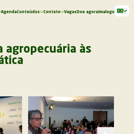
Agenda
Conteúdos
Contato
Vagas
Doe agora
Imalogo
a agropecuária às
ática