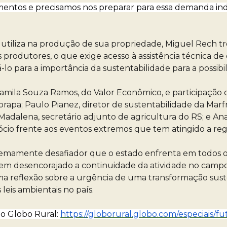
rumentos e precisamos nos preparar para essa demanda i
 utiliza na produção de sua propriedade, Miguel Rech tro
s produtores, o que exige acesso à assistência técnica
zá-lo para a importância da sustentabilidade para a possi
amila Souza Ramos, do Valor Econômico, e participação 
pa; Paulo Pianez, diretor de sustentabilidade da Marfr
Madalena, secretário adjunto de agricultura do RS; e An
cio frente aos eventos extremos que tem atingido a regi
remamente desafiador que o estado enfrenta em todos os
m desencorajado a continuidade da atividade no campo
 reflexão sobre a urgência de uma transformação suste
eis ambientais no país.
do Globo Rural:
https://globorural.globo.com/especiais/f