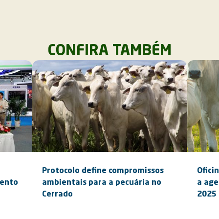
CONFIRA TAMBÉM
e
Protocolo define compromissos
Ofici
ento
ambientais para a pecuária no
a age
Cerrado
2025