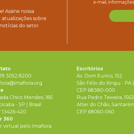
e-mail, informações
! Assine nossa
 atualizações sobre
notícias do setor.
tato
Escritórios
 19 3052.8200
Av. Dom Eurico, 152
flora@imaflora.org
São Félix do Xingu - PA |
de
CEP 68380-000
rada Chico Mendes, 185
Rua Pedro Teixeira, 1563
cicaba - SP | Brasil
Alter do Chão, Santarém 
 13426-420
CEP 68060-060
r 360
 virtual pelo Imaflora