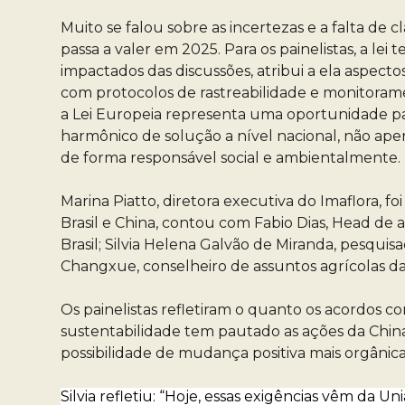
Muito se falou sobre as incertezas e a falta d
passa a valer em 2025. Para os painelistas, a le
impactados das discussões, atribui a ela aspect
com protocolos de rastreabilidade e monitoramen
a Lei Europeia representa uma oportunidade pa
harmônico de solução a nível nacional, não ap
de forma responsável social e ambientalmente.
Marina Piatto, diretora executiva do Imaflora,
Brasil e China, contou com Fabio Dias, Head de 
Brasil; Silvia Helena Galvão de Miranda, pesqui
Changxue, conselheiro de assuntos agrícolas da
Os painelistas refletiram o quanto os acordos c
sustentabilidade tem pautado as ações da Chi
possibilidade de mudança positiva mais orgânic
Silvia refletiu: “Hoje, essas exigências vêm da