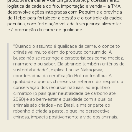
produtiva da carne – de criação, abate, processamento,
logística da cadeia do frio, importação e venda –, a TMA
desenvolve ações integradas com Pequim e a província
de Hebei para fortalecer a gestão e o controle da cadeia
pecuária, com forte ação voltada à segurança alimentar
e à promoção da carne de qualidade.
“Quando o assunto é qualidade da carne, o conceito
chinês vai muito além do produto consumido. A
busca não se restringe a características como maciez,
marmoreio ou sabor. Ela abrange também critérios de
sustentabilidade”, explica Louise Nakagawa,
coordenadora da certificação BoT no Imaflora. A
qualidade a que os chineses se referem diz respeito à
conservação dos recursos naturais, ao equilíbrio
climático (o país quer neutralidade de carbono até
2060) e ao bem-estar e qualidade com a qual os
animais são criados – no Brasil, a maior parte do
rebanho é criada a pasto, o que, na perspectiva
chinesa, impacta positivamente a vida dos animais.