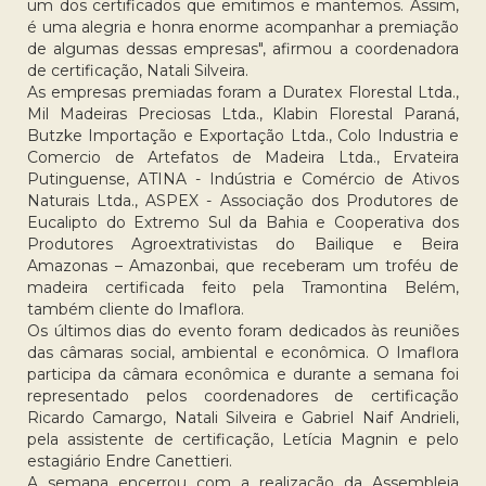
um dos certificados que emitimos e mantemos. Assim,
é uma alegria e honra enorme acompanhar a premiação
de algumas dessas empresas", afirmou a coordenadora
de certificação, Natali Silveira.
As empresas premiadas foram a Duratex Florestal Ltda.,
Mil Madeiras Preciosas Ltda., Klabin Florestal Paraná,
Butzke Importação e Exportação Ltda., Colo Industria e
Comercio de Artefatos de Madeira Ltda., Ervateira
Putinguense, ATINA - Indústria e Comércio de Ativos
Naturais Ltda., ASPEX - Associação dos Produtores de
Eucalipto do Extremo Sul da Bahia e Cooperativa dos
Produtores Agroextrativistas do Bailique e Beira
Amazonas – Amazonbai, que receberam um troféu de
madeira certificada feito pela Tramontina Belém,
também cliente do Imaflora.
Os últimos dias do evento foram dedicados às reuniões
das câmaras social, ambiental e econômica. O Imaflora
participa da câmara econômica e durante a semana foi
representado pelos coordenadores de certificação
Ricardo Camargo, Natali Silveira e Gabriel Naif Andrieli,
pela assistente de certificação, Letícia Magnin e pelo
estagiário Endre Canettieri.
A semana encerrou com a realização da Assembleia