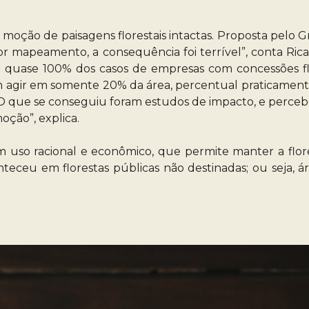
a moção de paisagens florestais intactas. Proposta pelo
por mapeamento, a consequência foi terrível”, conta Ric
do quase 100% dos casos de empresas com concessões fl
am agir em somente 20% da área, percentual praticamen
 O que se conseguiu foram estudos de impacto, e perceb
oção”, explica.
 uso racional e econômico, que permite manter a flore
ceu em florestas públicas não destinadas; ou seja, á