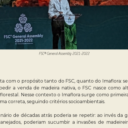
FSC® General Assembly 2021-2022
ireta com o propósito tanto do FSC, quanto do Imaflora:
pedir a venda de madeira nativa, o FSC nasce como al
orestal. Nesse contexto o Imaflora surge como primeira c
rma correta, seguindo critérios socioambientais.
io de décadas atrás poderia se repetir: ao invés da ga
anejados, poderiam sucumbir a invasões de madeireir