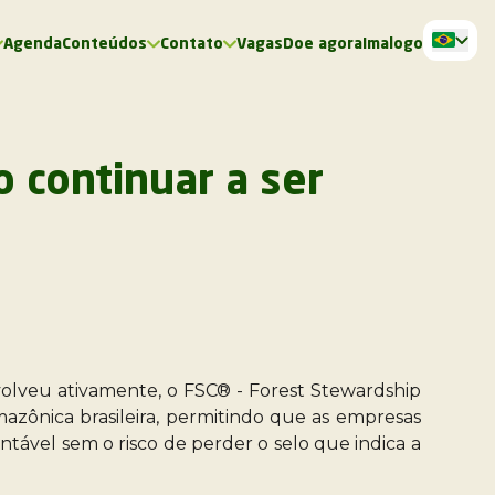
Agenda
Conteúdos
Contato
Vagas
Doe agora
Imalogo
 continuar a ser
nvolveu ativamente, o FSC® - Forest Stewardship
mazônica brasileira, permitindo que as empresas
tável sem o risco de perder o selo que indica a