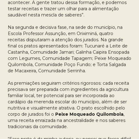
acontecer. A gente tratou dessa formação, e podemos
testar receitas e trazer um olhar para a alimentação
saudável nesta mescla de saberes”.
Na segunda e decisiva fase, na sede do município, na
Escola Professor Assunção, em Oriximiná, quatro
receitas disputaram a atenção dos jurados. Na grande
final os pratos apresentados foram: Tucunaré a Leite de
Castanha, Comunidade Jamari; Galinha Caipira Ensopada
com Legumes, Comunidade Tapagem; Peixe Moqueado
Quilombola, Comunidade Poço Fundo; e Torta Salgada
de Macaxeira, Comunidade Serrinha.
As premiações seguiram critérios rigorosos: cada receita
precisava ser preparada com ingredientes da agricultura
familiar local, ter potencial para ser incorporada ao
cardápio da merenda escolar do município, além de ser
nutritiva e visualmente atrativa. O prato escolhido pelo
corpo de jurados foi o
Peixe Moqueado Quilombola
,
uma receita enraizada na ancestralidade e nos saberes
tradicionais da comunidade.
“Esse prato é da minha autoria, eu pensei que fosse difícil