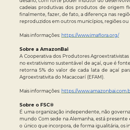
desafio, com forte poder indutor do desenvolvime
cadeias produtivas dos produtos de origem flo
finalmente, fazer, de fato, a diferença nas re
reproduzidos em outros municípios, regiões ou 
Mais informações:
https://www.imaflora.org/
Sobre a AmazonBai
A Cooperativa dos Produtores Agroextrativistas 
no extrativismo sustentável de açaí, que é fon
retorna 5% do valor de cada lata de açaí para
Agroextrativita do Macacoarí (EFAM).
Mais informações:
https://www.amazonbai.com.b
Sobre o FSC®
É uma organização independente, não govername
mundo Com sede na Alemanha, está presente em m
o único que incorpora, de forma igualitária, os