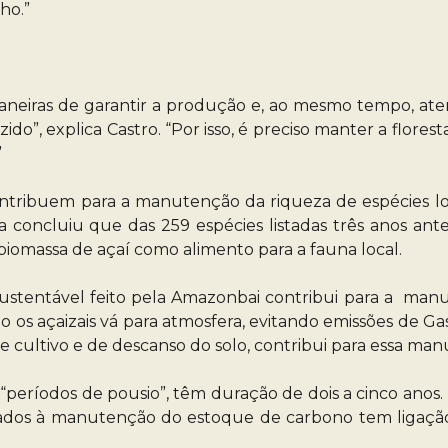
ho.”
neiras de garantir a produção e, ao mesmo tempo, atenu
zido”, explica Castro. “Por isso, é preciso manter a flo
”
ontribuem para a manutenção da riqueza de espécies l
ra concluiu que das 259 espécies listadas três anos an
biomassa de açaí como alimento para a fauna local.
sustentável feito pela Amazonbai contribui para a manu
 os açaizais vá para atmosfera, evitando emissões de Ga
de cultivo e de descanso do solo, contribui para essa ma
eríodos de pousio”, têm duração de dois a cinco anos. N
ionados à manutenção do estoque de carbono tem ligaçã