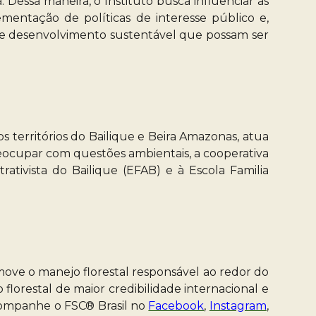
. Dessa maneira, o Instituto busca influenciar as
ementação de políticas de interesse público e,
e de desenvolvimento sustentável que possam ser
s territórios do Bailique e Beira Amazonas, atua
reocupar com questões ambientais, a cooperativa
ativista do Bailique (EFAB) e à Escola Familia
ove o manejo florestal responsável ao redor do
lorestal de maior credibilidade internacional e
 Acompanhe o FSC® Brasil no
Facebook
,
Instagram
,