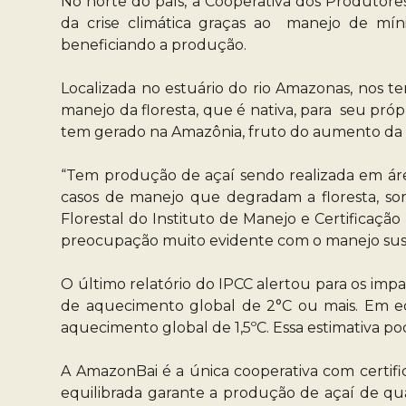
No norte do país, a Cooperativa dos Produtore
da crise climática graças ao manejo de míni
beneficiando a produção.
Localizada no estuário do rio Amazonas, nos te
manejo da floresta, que é nativa, para seu pró
tem gerado na Amazônia, fruto do aumento da p
“Tem produção de açaí sendo realizada em área
casos de manejo que degradam a floresta, so
Florestal do Instituto de Manejo e Certificação
preocupação muito evidente com o manejo susten
O último relatório do IPCC alertou para os impa
de aquecimento global de 2°C ou mais. Em ecos
aquecimento global de 1,5ºC. Essa estimativa p
A AmazonBai é a única cooperativa com certif
equilibrada garante a produção de açaí de qua