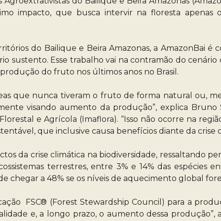
s Agroextrativistas do Bailique e Beira Amazonas (Amaz
mo impacto, que busca intervir na floresta apenas o 
rritórios do Bailique e Beira Amazonas, a AmazonBai é c
prio sustento. Esse trabalho vai na contramão do cenári
rodução do fruto nos últimos anos no Brasil.
s que nunca tiveram o fruto de forma natural ou, mes
mente visando aumento da produção”, explica Bruno S
 Florestal e Agrícola (Imaflora). “Isso não ocorre na r
tável, que inclusive causa benefícios diante da crise cl
ctos da crise climática na biodiversidade, ressaltando pe
sistemas terrestres, entre 3% e 14% das espécies enf
ode chegar a 48% se os níveis de aquecimento global for
icação FSC® (Forest Stewardship Council) para a prod
lidade e, a longo prazo, o aumento dessa produção”, a