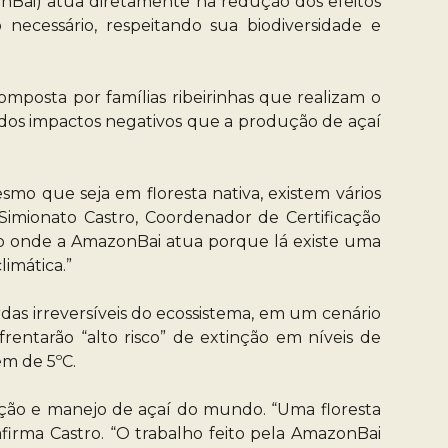
onBai) atua diretamente na redução dos efeitos
necessário, respeitando sua biodiversidade e
omposta por famílias ribeirinhas que realizam o
o dos impactos negativos que a produção de açaí
mo que seja em floresta nativa, existem vários
imionato Castro, Coordenador de Certificação
egião onde a AmazonBai atua porque lá existe uma
imática.”
rdas irreversíveis do ecossistema, em um cenário
rentarão “alto risco” de extinção em níveis de
em de 5ºC.
ução e manejo de açaí do mundo. “Uma floresta
firma Castro. “O trabalho feito pela AmazonBai