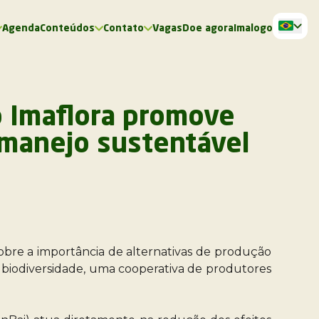
Agenda
Conteúdos
Contato
Vagas
Doe agora
Imalogo
o Imaflora promove
o manejo sustentável
sobre a importância de alternativas de produção
a a biodiversidade, uma cooperativa de produtores