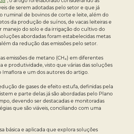
035
”, o artigo foi elaborado considerando as
eis de serem adotadas pelo setor e que já
o ruminal de bovinos de corte e leite, além do
os da produção de suínos, de vacas leiteiras e
r manejo do solo e da irrigação do cultivo do
s soluções abordadas foram estabelecidas metas
lém da redução das emissões pelo setor.
suas emissões de metano (CH₄) em diferentes
 e produtividade, visto que várias das soluções
 Imaflora e um dos autores do artigo.
ução de gases de efeito estufa, definidas pela
istem e parte delas já são abordadas pelo Plano
campo, devendo ser destacadas e monitoradas
tégias que são viáveis, conciliando com uma
isa básica e aplicada que explora soluções