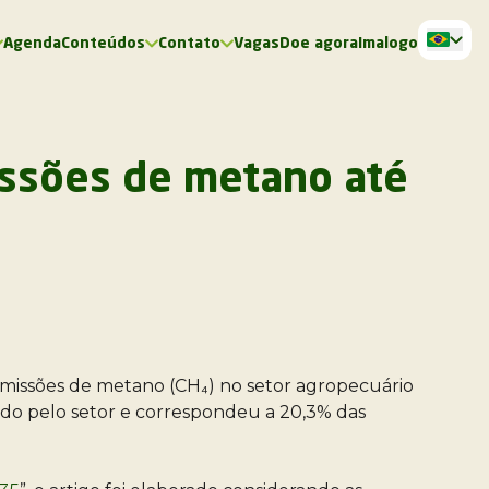
Agenda
Conteúdos
Contato
Vagas
Doe agora
Imalogo
issões de metano até
 emissões de metano (CH₄) no setor agropecuário
ido pelo setor e correspondeu a 20,3% das