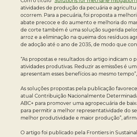
Com o título “
Solutions for methane mitigation 
atividades de produção da pecuária e agricultu
ocorrem. Para a pecuária, foi proposta a melhor
abate precoce e do aumento e melhoria do manej
de corte também é uma solução sugerida pelos es
arroz e a eliminação na queima dos resíduos ag
de adoção até o ano de 2035, de modo que con
“As propostas e resultados do artigo indicam o 
atividades produtivas. Reduzir as emissões é um
apresentam esses benefícios ao mesmo tempo”, e
As soluções propostas pela publicação favorec
atual Contribuição Nacionalmente Determinada (N
ABC+ para promover uma agropecuária de baixas
para permitir a melhor representatividade do se
melhor produtividade e maior produção”, afirm
O artigo foi publicado pela Frontiers in Sustain