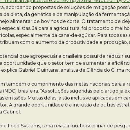
in Brazilian agriculture: achieving a 28% reduction by 2
ra, abordando propostas de soluções de mitigação possív
ia da dieta, da genética e da manipulação da fermentaçã
o alimentar de bovinos de corte. O tratamento de dejet
pecialistas. Já para a agricultura, foi proposto o melho
rícolas, especialmente da cana-de-açúcar. Para todas a
tribuam com o aumento da produtividade e produção, a
potencial que agropecuária brasileira possui de reduzir 
a oportunidade que o setor tem de aumentar a eficiência
xplica Gabriel Quintana, analista de Ciência do Clima no
em também o cumprimento das metas nacionais para a red
DC) brasileira. “As soluções sugeridas pelo artigo já ex
 emissões. Muitas delas já são inclusive aplicadas em 
tor. A grande oportunidade é a inclusão de outras estra
a Gabriel.
able Food Systems, uma revista multidisciplinar de pesqu