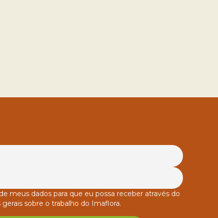
o de meus dados para que eu possa receber através do
 gerais sobre o trabalho do Imaflora.