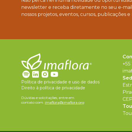
Não perca nenhuma novidade ou oportunidade
newsletter e receba diretamente no seu e-mail
nossos projetos, eventos, cursos, publicações e 
Con
+55
ima
Se
Política de privacidade e uso de dados
Est
Direito à política de privacidade
Pira
Dúvidas e solicitações, entre em
CEP
contato com:
imaflora@imaflora.org
Tou
Tour