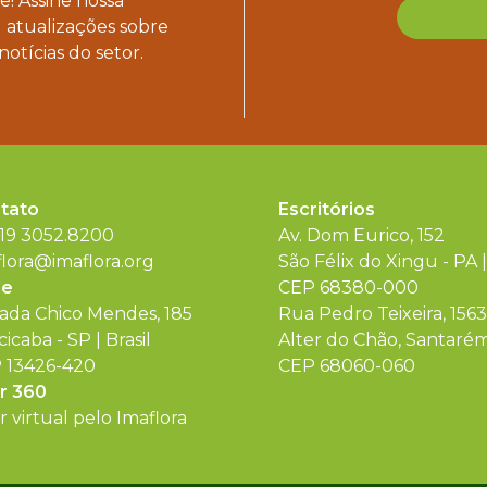
! Assine nossa
 atualizações sobre
notícias do setor.
tato
Escritórios
 19 3052.8200
Av. Dom Eurico, 152
flora@imaflora.org
São Félix do Xingu - PA |
de
CEP 68380-000
rada Chico Mendes, 185
Rua Pedro Teixeira, 1563
cicaba - SP | Brasil
Alter do Chão, Santarém 
 13426-420
CEP 68060-060
r 360
 virtual pelo Imaflora