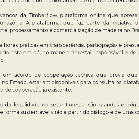
r a eficiência no monitoramento e dar maior credibilidade
anços da Timberflow, plataforma online que apresen
azônia. A plataforma, que faz parte da Iniciativa de
orte, processamento e comercialização de madeira no Bra
elhores práticas em transparência, participação e prest
loresta em pé, do manejo florestal responsável e de p
o.
m um acordo de cooperação técnica que previa que 
as no Estado, estariam disponíveis para consulta na plat
o de cooperação já existente.
o da legalidade no setor florestal são grandes e ex
de forma sustentável virão a partir do diálogo e de uma