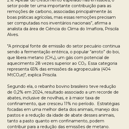
2%. Apesar do crescimento esperado nas emissões, o
setor pode ter uma importante contribuição para as
remoções de carbono, associadas principalmente às
boas práticas agrícolas, mas essas remoções precisam
ser computadas nos inventários nacionais”, afirma a
analista da área de Ciência do Clima do Imaflora, Priscila
Alves.
"A principal fonte de emissão do setor pecuário continua
sendo a fermentação entérica, o popular “arroto” do boi,
que libera metano (CH₄), um gás com potencial de
aquecimento 28 vezes superior ao CO₂. Essa categoria
representa 65% das emissões da agropecuária (404
MtCO₂e)", explica Priscila.
Segundo ela, o rebanho bovino brasileiro teve redução
de 0,2% em 2024, resultado associado a um recorde de
abates, inclusive de novilhas, e à maior taxa de
confinamento, que cresceu 11% no período. Estratégias
focadas em uma melhor dieta dos animais, manejo dos
pastos e a redução da idade de abate desses animais,
tanto a pasto quanto em confinamento, podem
contribuir para a redução das emissões de metano.