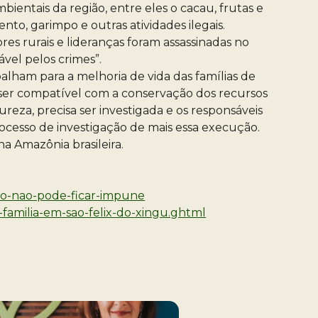
ientais da região, entre eles o cacau, frutas e
to, garimpo e outras atividades ilegais.
es rurais e lideranças foram assassinadas no
vel pelos crimes”.
balham para a melhoria de vida das famílias de
e ser compatível com a conservação dos recursos
reza, precisa ser investigada e os responsáveis
rocesso de investigação de mais essa execução.
na Amazônia brasileira.
po-nao-pode-ficar-impune
a-familia-em-sao-felix-do-xingu.ghtml