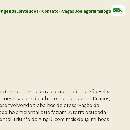
Agenda
Conteúdos
Contato
Vagas
Doe agora
Imalogo
ra) se solidariza com a comunidade de São Felix
nes Lisboa, e da filha Joane, de apenas 14 anos,
, desenvolvendo trabalhos de preservação da
abalho ambiental que faziam. A terra ocupada
iental Triunfo do Xingú, com mais de 1,5 milhões