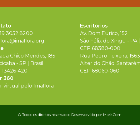
tato
Escritórios
 19 3052.8200
Av. Dom Eurico, 152
flora@imaflora.org
São Félix do Xingu - PA |
de
CEP 68380-000
rada Chico Mendes, 185
Rua Pedro Teixeira, 1563
cicaba - SP | Brasil
Alter do Chão, Santarém 
 13426-420
CEP 68060-060
r 360
 virtual pelo Imaflora
© Todos os direitos reservados.
Desenvolvido por
MarkCom.