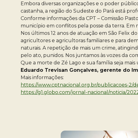
Embora diversas organizações e o poder público 
castanha, a região do Sudeste do Pará está pro
Conforme informações da CPT – Comissão Pastoral
município em conflitos pela posse da terra. E
Nos últimos 12 anos de atuação em São Felix do X
agricultores e agricultoras familiares e para 
naturais. A repetição de mais um crime, atingin
pelo ato, punidos. Nos juntamos às vozes da co
Que a morte de Zé Lago e sua família seja mais u
Eduardo Trevisan Gonçalves, gerente do Im
Mais informações:
https://www.cptnacional.org.br/publicacoes-
https://g1.globo.com/jornal-nacional/noticia/20