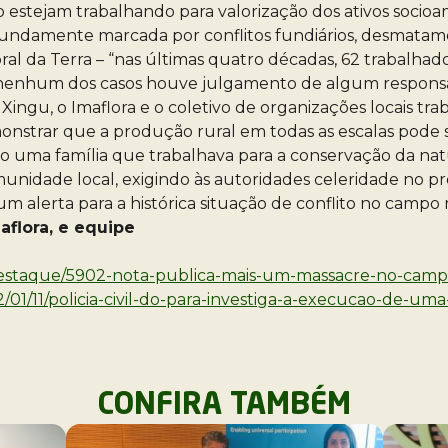
estejam trabalhando para valorização dos ativos socioamb
fundamente marcada por conflitos fundiários, desmatamen
 da Terra – “nas últimas quatro décadas, 62 trabalhador
m nenhum dos casos houve julgamento de algum responsá
ingu, o Imaflora e o coletivo de organizações locais tra
demonstrar que a produção rural em todas as escalas pod
do uma família que trabalhava para a conservação da natu
munidade local, exigindo às autoridades celeridade no p
m alerta para a histórica situação de conflito no campo 
aflora, e equipe
2/destaque/5902-nota-publica-mais-um-massacre-no-cam
22/01/11/policia-civil-do-para-investiga-a-execucao-de-um
CONFIRA TAMBÉM