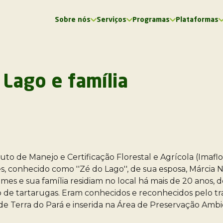
Sobre nós
Serviços
Programas
Plataformas
Certificação Agrícola Rainforest Alliance™
Verificação C.A.F.E. Practices da Starbucks
Verificação FSA - Plataforma SAI
Adequação para EUDR e Diretivas Internacionais
Devida Diligência em Direitos Humanos
Análise de Projetos de Carbono (REDD+)
Monitoramento e Gestão de Restauração
Verificação Rating de Carbono Florestal
Floresta Investe+ | Formação, 30h
ATERRA | Documentário, Episódio 1
ATERRA | Documentário, Episódio 2
ATERRA | Documentário, Episódio 3
Da floresta ao produto | Formação, 14h
 Lago e família
o de Manejo e Certificação Florestal e Agrícola (Imaflo
 conhecido como ''Zé do Lago'', de sua esposa, Márcia Nu
Gomes e sua família residiam no local há mais de 20 anos
de tartarugas. Eram conhecidos e reconhecidos pelo tr
o de Terra do Pará e inserida na Área de Preservação Amb