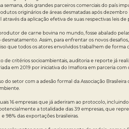
ma semana, dois grandes parceiros comerciais do país i
odutos originários de áreas desmatadas após dezembro 
través da aplicação efetiva de suas respectivas leis de 
produtor de carne bovina no mundo, fosse abalado pelas 
 desmatamento. Assim, para enfrentar os novos desafios
ciso que todos os atores envolvidos trabalhem de forma c
e critérios socioambientais, auditoria e reporte já reali
iada em 2019 por iniciativa do Imaflora em parceria com o
 do setor com a adesão formal da Associação Brasileira 
Ambiente.
ais 16 empresas que já aderiram ao protocolo, incluindo a
ar potencialmente a totalidade das 39 empresas, que rep
 e 98% das exportações brasileiras.