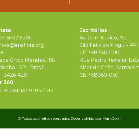
tato
Escritórios
 19 3052.8200
Av. Dom Eurico, 152
flora@imaflora.org
São Félix do Xingu - PA |
de
CEP 68380-000
rada Chico Mendes, 185
Rua Pedro Teixeira, 1563
cicaba - SP | Brasil
Alter do Chão, Santarém 
 13426-420
CEP 68060-060
r 360
 virtual pelo Imaflora
© Todos os direitos reservados.
Desenvolvido por
MarkCom.