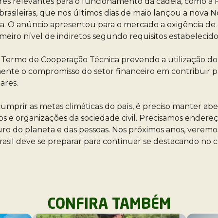
es relevantes para o funcionamento da cadeia, como a F
brasileiras, que nos últimos dias de maio lançou a nova 
 O anúncio apresentou para o mercado a exigência de qu
imeiro nível de indiretos segundo requisitos estabelecid
m Termo de Cooperação Técnica prevendo a utilização do
mente o compromisso do setor financeiro em contribuir p
lares.
rir as metas climáticas do país, é preciso manter aber
os e organizações da sociedade civil. Precisamos endereç
uturo do planeta e das pessoas. Nos próximos anos, verem
asil deve se preparar para continuar se destacando no c
CONFIRA TAMBÉM