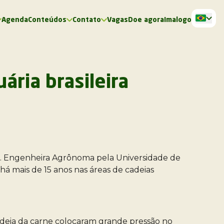
Agenda
Conteúdos
Contato
Vagas
Doe agora
Imalogo
ria brasileira
ora). Engenheira Agrônoma pela Universidade de
á mais de 15 anos nas áreas de cadeias
adeia da carne colocaram grande pressão no