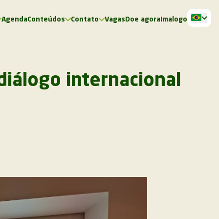
Agenda
Conteúdos
Contato
Vagas
Doe agora
Imalogo
diálogo internacional