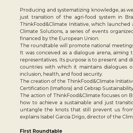
Producing and systematizing knowledge, as well
just transition of the agri-food system in Br
ThinkFood&Climate Initiative, which launched
Climate Solutions, a series of events organi
financed by the European Union.
The roundtable will promote national meetings a
It was conceived as a dialogue arena, aiming t
representatives. Its purpose is to present and d
countries with which it maintains dialogues on
inclusion, health, and food security.
The creation of the ThinkFood&Climate Initiati
Certification (Imaflora) and Cebrap Sustainabili
The action of ThinkFood&Climate focuses on Br
how to achieve a sustainable and just transit
untangle the knots that still prevent us from
explains Isabel Garcia Drigo, director of the Cli
First Roundtable