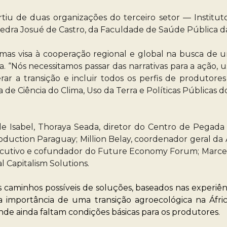
rtiu de duas organizações do terceiro setor — Institut
átedra Josué de Castro, da Faculdade de Saúde Pública d
, mas visa à cooperação regional e global na busca 
a. “Nós necessitamos passar das narrativas para a ação,
r a transição e incluir todos os perfis de produtores
a de Ciência do Clima, Uso da Terra e Políticas Públicas d
e Isabel, Thoraya Seada, diretor do Centro de Pegada d
oduction Paraguay; Million Belay, coordenador geral da 
xecutivo e cofundador do Future Economy Forum; Marcel
 Capitalism Solutions.
caminhos possíveis de soluções, baseados nas experiência
 importância de uma transição agroecológica na Áfr
e ainda faltam condições básicas para os produtores.