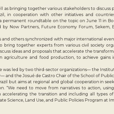
 as bringing together various stakeholders to discuss 
azil, in cooperation with other initiatives and countr
 a permanent roundtable on the topic on June 11 in Bo
zed by Now Partners, Future Economy Forum, Sekem, EI
nd others synchronized with major international events 
o bring together experts from various civil society or
iscuss ideas and proposals that accelerate the transform
 agriculture and food production, to achieve gains in su
ve was led by two third-sector organizations— the Insti
ty— and the Josué de Castro Chair of the School of Public
azil but aims at regional and global cooperation in s
ion. “We need to move from narratives to action, using
 accelerating the transition and including all types of
mate Science, Land Use, and Public Policies Program at Im